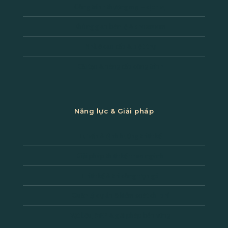
Công trình thương mại – dịch vụ
Không gian bán lẻ & showroom
Nhà ở cao cấp & biệt thự
Cải tạo & nâng cấp công trình
Năng lực & Giải pháp
Tư vấn & định hướng thiết kế
Giải pháp thiết kế theo ngành
Thiết kế & thi công trọn gói
Quản lý dự án & kiểm soát chi phí
Vật liệu, MEP & giải pháp bền vững