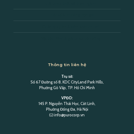
Giải pháp thiết kế theo ngành
Thiết kế & thi công trọn gói
Quản lý dự án & kiểm soát chi phí
Vật liệu, MEP & giải pháp bền vững
Thông tin liên hệ
Trụ sở:
Số 67 Đường số 8, KDC CityLand Park Hills,
Phường Gò Vấp, TP. Hồ Chí Minh
VPĐD:
145 P. Nguyễn Thái Học, Cát Linh,
Phường Đống Đa, Hà Nội
info@purocorp.vn