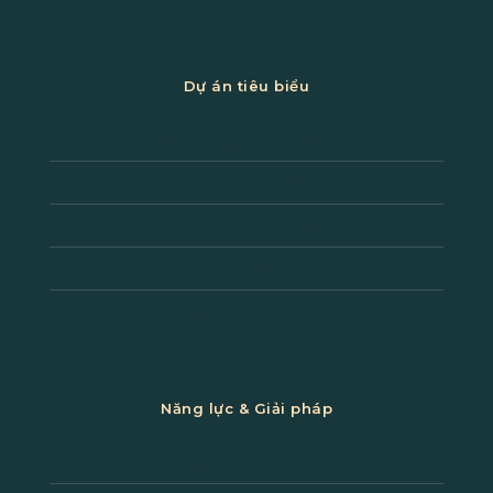
Dự án tiêu biểu
Văn phòng doanh nghiệp & HQ
Công trình thương mại – dịch vụ
Không gian bán lẻ & showroom
Nhà ở cao cấp & biệt thự
Cải tạo & nâng cấp công trình
Năng lực & Giải pháp
Tư vấn & định hướng thiết kế