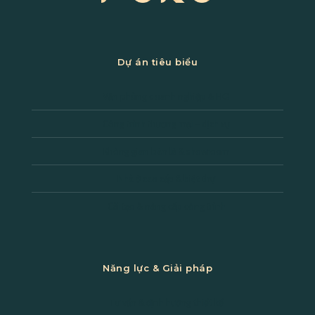
Dự án tiêu biểu
Văn phòng doanh nghiệp & HQ
Công trình thương mại – dịch vụ
Không gian bán lẻ & showroom
Nhà ở cao cấp & biệt thự
Cải tạo & nâng cấp công trình
Năng lực & Giải pháp
Tư vấn & định hướng thiết kế