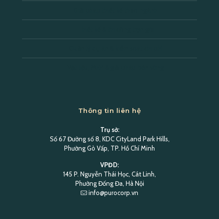
Giải pháp thiết kế theo ngành
Thiết kế & thi công trọn gói
Quản lý dự án & kiểm soát chi phí
Vật liệu, MEP & giải pháp bền vững
Thông tin liên hệ
Trụ sở:
Số 67 Đường số 8, KDC CityLand Park Hills,
Phường Gò Vấp, TP. Hồ Chí Minh
VPĐD:
145 P. Nguyễn Thái Học, Cát Linh,
Phường Đống Đa, Hà Nội
info@purocorp.vn